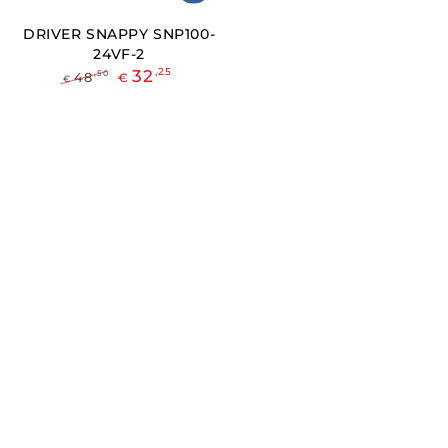
DRIVER SNAPPY SNP100-
24VF-2
32
,25
,50
48
€
€
Prezzo
Il
regolare
prezzo
di
liquidazione