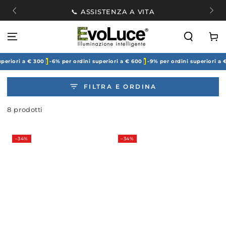
PASSA AL
🚚
📞 ASSISTENZA A VITA
CONTENUTO
Carell
 a € 300
|
-6% per ordini superiori a € 600
|
-9% per ordini superiori a € 900
|
-1
FILTRA E ORDINA
8 prodotti
–34%
–34%