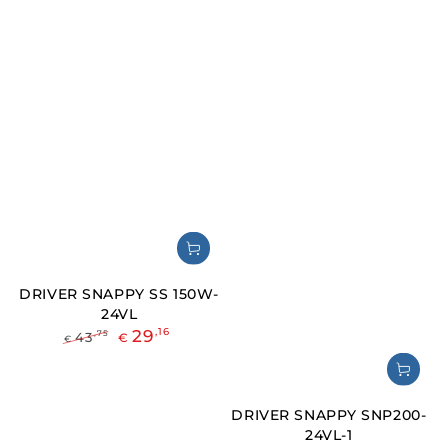
DRIVER SNAPPY SS 150W-
24VL
29
,16
,75
43
€
€
Prezzo
Il
regolare
prezzo
di
liquidazione
DRIVER SNAPPY SNP200-
24VL-1