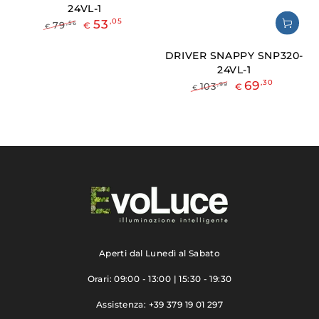
24VL-1
53
,05
,56
79
€
€
Prezzo
Il
regolare
prezzo
DRIVER SNAPPY SNP320-
di
24VL-1
liquidazione
69
,30
,99
103
€
€
Prezzo
Il
regolare
prezzo
di
liquidazione
Aperti dal Lunedì al Sabato
Orari: 09:00 - 13:00 | 15:30 - 19:30
Assistenza: +39 379 19 01 297