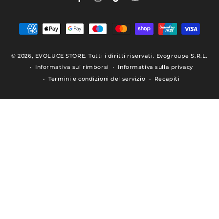
Facebook
Instagram
TikTok
YouTube
Modalità
di
© 2026,
EVOLUCE STORE
. Tutti i diritti riservati. Evogroupe S.R.L.
pagamento
Informativa sui rimborsi
Informativa sulla privacy
Termini e condizioni del servizio
Recapiti