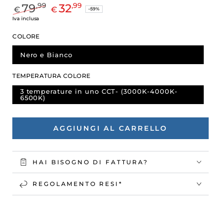
79
32
,99
,99
€
€
–59%
Prezzo
Il
Iva inclusa
regolare
prezzo
COLORE
di
liquidazione
Nero e Bianco
TEMPERATURA COLORE
3 temperature in uno CCT- (3000K-4000K-
6500K)
AGGIUNGI AL CARRELLO
HAI BISOGNO DI FATTURA?
REGOLAMENTO RESI*