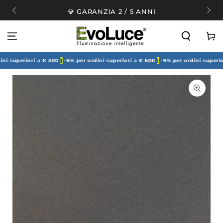
PASSA AL
💎 GARANZIA 2 / 5 ANNI
CONTENUTO
Carell
riori a € 300
|
-6% per ordini superiori a € 600
|
-9% per ordini superiori a € 
PASSA ALLE
INFORMAZIONE
SUL PRODOTTO