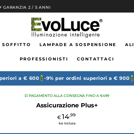
📞 ASSISTENZA A VITA
 SOFFITTO
LAMPADE A SOSPENSIONE
AL
PROFESSIONISTI
CONTATTACI
iori a € 600
|
-9% per ordini superiori a € 900
|
-12
ASSA ALLE
☑️ PAGAMENTO ALLA CONSEGNA FINO A €499
NFORMAZIONE
UL PRODOTTO
Assicurazione Plus+
14
,99
€
Prezzo
regolare
Iva inclusa