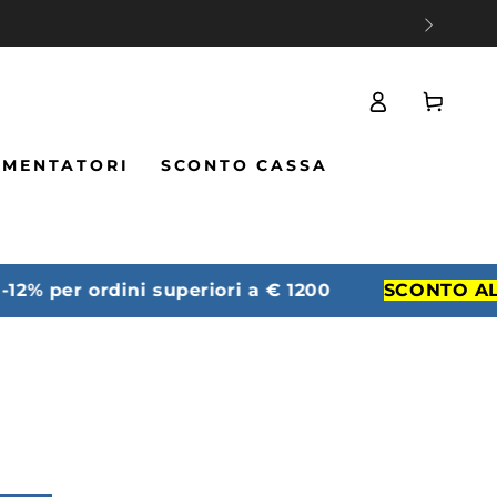
Carello
Accesso
IMENTATORI
SCONTO CASSA
% per ordini superiori a € 1200
SCONTO ALLA