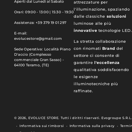
Aperti dal Lunedì al Sabato
attrezzature per
l'illuminazione, spaziando
Orari: 09:00 - 13:00 | 15:30 - 19:30
dalle classiche
soluzioni
Assistenza: +39 379 19 01 297
luminose alle più
innovative
tecnologie LED.
E-mail:
evolucestore@gmail.com
La stretta collaborazione
con rinomati
Brand
del
Sede Operativa: Località Piano
D'accio (Complesso
settore ci consente di
commerciale Gran Sasso) -
garantire
l'eccellenza
64100 Teramo, (TE)
qualitativa soddisfacendo
le esigenze
illuminotecniche più
raffinate.
© 2026,
EVOLUCE STORE
. Tutti i diritti riservati. Evogroupe S.R.L
Informativa sui rimborsi
Informativa sulla privacy
Termin