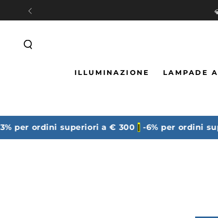
PASSA AL
CONTENUTO
ILLUMINAZIONE
LAMPADE A
per ordini superiori a € 300
|
-6% per ordini super
P
I
S