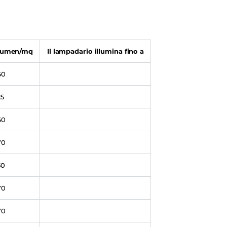
Lumen/mq
Il lampadario illumina fino a
60
25
60
70
50
70
70