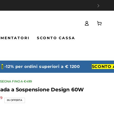
Carello
Accesso
IMENTATORI
SCONTO CASSA
% per ordini superiori a € 1200
SCONTO ALLA
SEGNA FINO A €499
ada a Sospensione Design 60W
99
IN OFFERTA