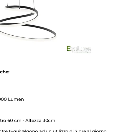
iche:
 8000 Lumen
tro 60 cm - Altezza 30cm
Ore (Equivalgono ad un utilizzo di 7 ore al giorno