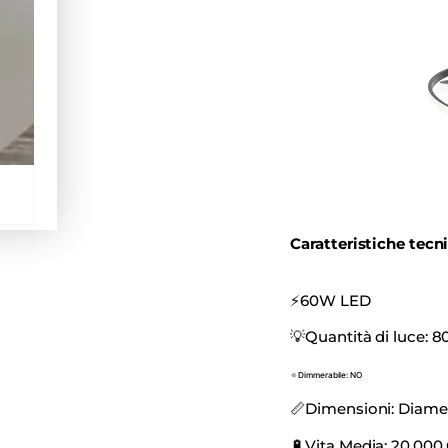
Caratteristiche tecn
⚡️60W LED
💡
Quantità di luce:
🔅
Dimmerabile: NO
📏
Dimensioni: Diame
🔋
Vita Media: 20.000 