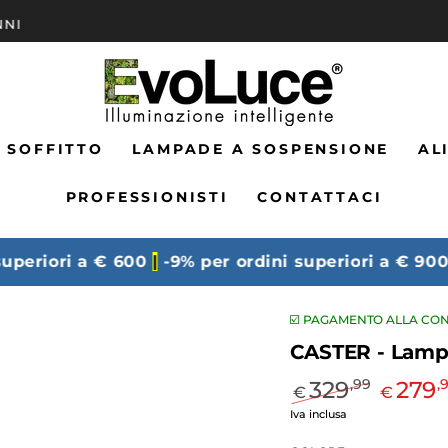
📞 ASSISTENZA A VITA
 SOFFITTO
LAMPADE A SOSPENSIONE
AL
PROFESSIONISTI
CONTATTACI
iori a € 600
|
-9% per ordini superiori a € 900
|
-12
☑️ PAGAMENTO ALLA CON
CASTER - Lamp
329
279
,99
,
€
€
Prezzo
Il
Iva inclusa
regolare
prezzo