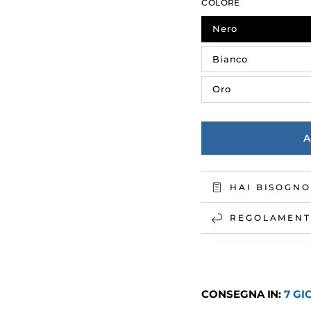
di
COLORE
liquidazio
Nero
Bianco
Oro
HAI BISOGNO
REGOLAMENT
CONSEGNA IN:
7 GI