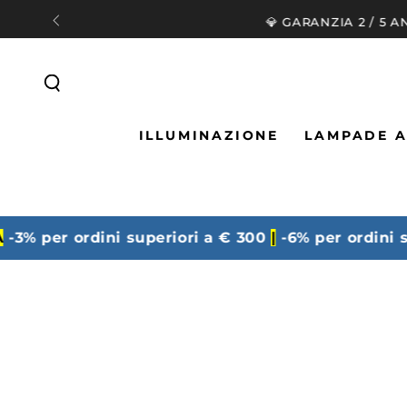
PASSA AL
CONTENUTO
ILLUMINAZIONE
LAMPADE A
per ordini superiori a € 300
|
-6% per ordini super
PASSA ALLE
INFORMAZIONE
SUL PRODOTTO