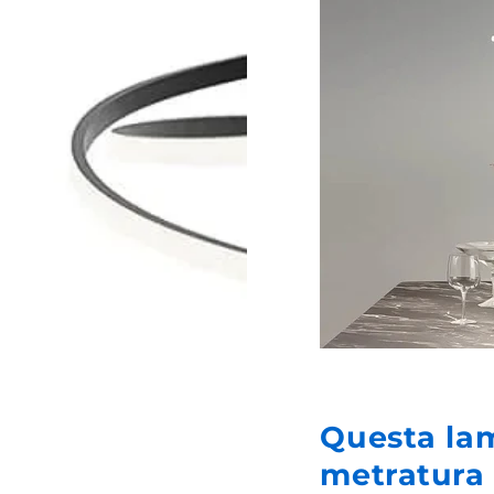
Questa la
metratura