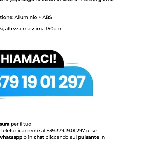
uzione: Alluminio + ABS
 Si, altezza massima 150cm
sura
per il tuo
telefonicamente al
+39.379.19.01.297
o, se
whatsapp
o in
chat
cliccando sul
pulsante
in