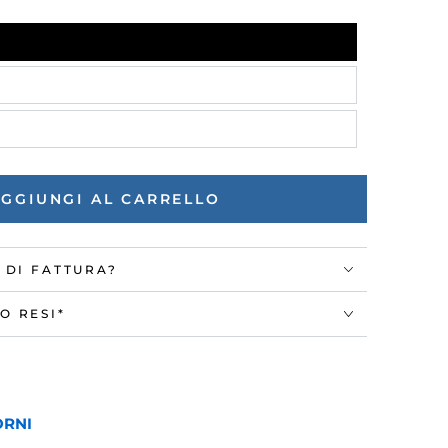
ne
AGGIUNGI AL CARRELLO
 DI FATTURA?
O RESI*
ORNI