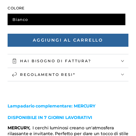
regolare
prezzo
COLORE
di
liquidazione
Bianco
AGGIUNGI AL CARRELLO
HAI BISOGNO DI FATTURA?
REGOLAMENTO RESI*
Lampadario complementare: MERCURY
DISPONIBILE IN 7 GIORNI LAVORATIVI
MERCURY,
I cerchi luminosi creano un'atmosfera
rilassante e invitante. Perfetto per dare un tocco di stile