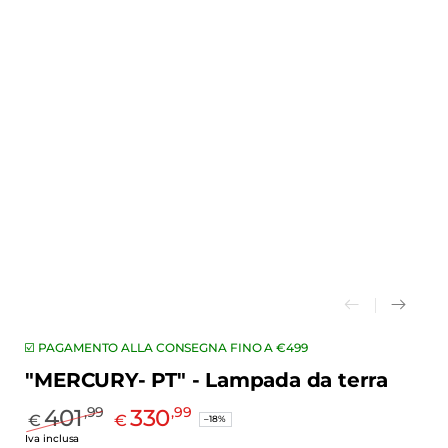
☑️ PAGAMENTO ALLA CONSEGNA FINO A €499
"MERCURY- PT" - Lampada da terra
401
330
,99
,99
€
€
–18%
Prezzo
Il
Iva inclusa