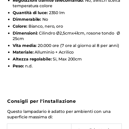
Regolazioni tramite telecomando:
No, Switch scelta
temperatura colore
Quantità di luce:
2350 lm
Dimmerabile:
No
Colore:
Bianco, nero, oro
Dimensioni:
Cilindro
Ø2,5cmx41cm
, rosone tondo
Ø
25cm
Vita media:
20.000 ore (7 ore al giorno al 8 per anni)
Materiale:
Alluminio + Acrilico
Altezza regolabile:
Si, Max 200cm
Peso:
n.d.
Consigli per l'installazione
Questo lampadario è adatto per ambienti con una
superficie massima di: