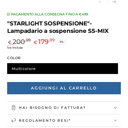
☑️ PAGAMENTO ALLA CONSEGNA FINO A €499
"STARLIGHT SOSPENSIONE"-
Lampadario a sospensione S5-MIX
200
179
,99
,99
€
€
–11%
Prezzo
Il
Iva inclusa
regolare
prezzo
COLOR
di
liquidazione
Multicolore
AGGIUNGI AL CARRELLO
HAI BISOGNO DI FATTURA?
REGOLAMENTO RESI*