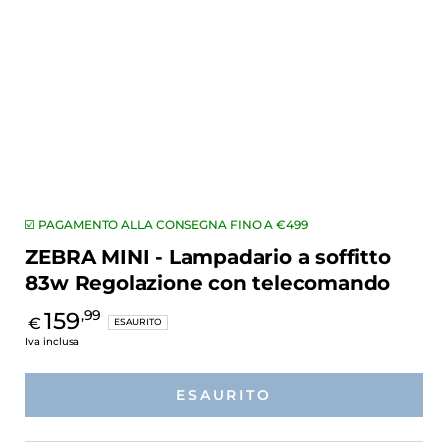
☑️ PAGAMENTO ALLA CONSEGNA FINO A €499
ZEBRA MINI - Lampadario a soffitto
83w Regolazione con telecomando
159
,99
€
Prezzo
ESAURITO
regolare
Iva inclusa
ESAURITO