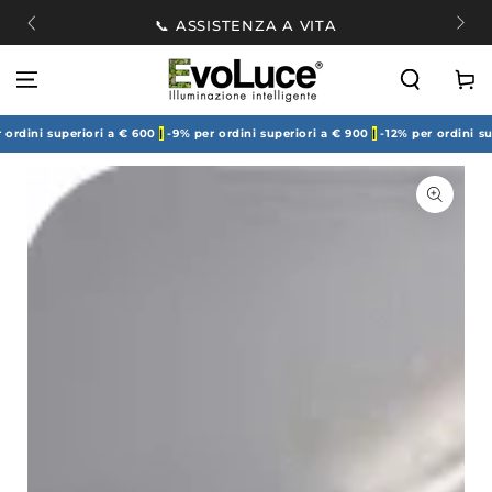
PASSA AL
🚚
📞 ASSISTENZA A VITA
CONTENUTO
Carell
dini superiori a € 600
|
-9% per ordini superiori a € 900
|
-12% per ordini super
PASSA ALLE
INFORMAZIONE
SUL PRODOTTO